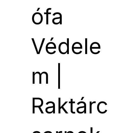
ófa
Védele
m |
Raktárc