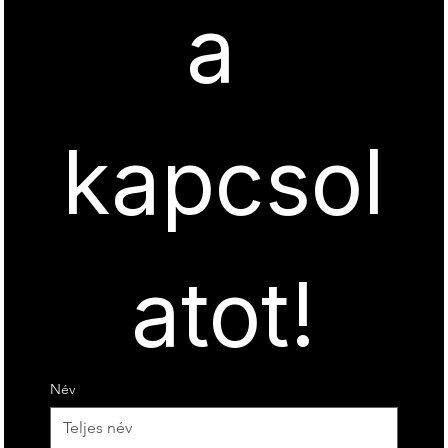
a 
kapcsol
atot!
Név