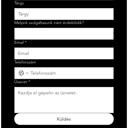
Tárgy
Melyink szolgáltasunk iránt érdeklődik?
Email
*
Telefonszám
Üzenet
*
Küldés