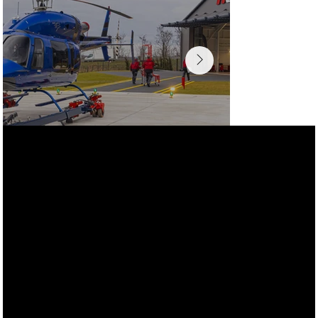
Kapcsolat
Örömmel várjuk megkeresését, és reméljük, hogy
hamarosan személyesen is üdvözölhetjük Önt
ügyfeleink között! Tegyük együtt sikeressé az Ön
projektjét!