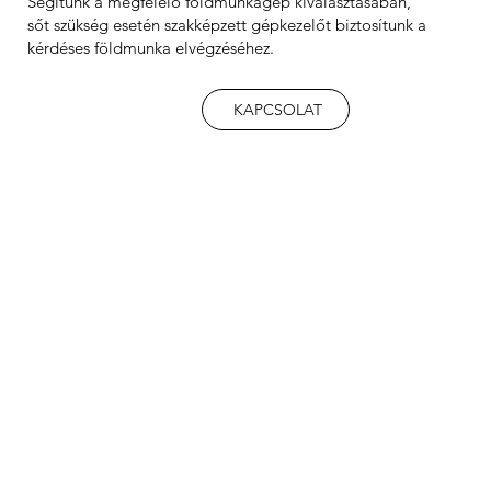
Segítünk a megfelelő földmunkagép kiválasztásában,
sőt szükség esetén szakképzett gépkezelőt biztosítunk a
kérdéses földmunka elvégzéséhez.
KAPCSOLAT